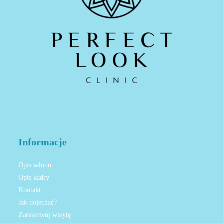
Informacje
Opis salonu
Opis kadry
Kontakt
Jak dojechać?
Zarezerwuj wizytę