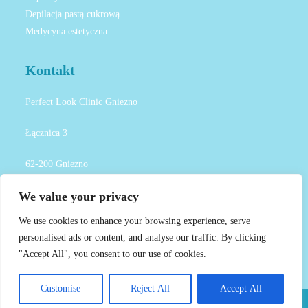
Depilacja pastą cukrową
Medycyna estetyczna
Kontakt
Perfect Look Clinic Gniezno
Łącznica 3
62-200 Gniezno
We value your privacy
+48 795-670-970
We use cookies to enhance your browsing experience, serve
gniezno@perfectlook.clinic
personalised ads or content, and analyse our traffic. By clicking
"Accept All", you consent to our use of cookies.
Customise
Reject All
Accept All
Copyright © 2024. Wszelkie prawa zastrzeżone.