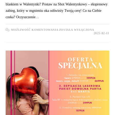
blaskiem w Walentynki? Postaw na Shot Walentynkowy – ekspresowy
zabieg, który w mgnieniu oka odświeży Twoją cerę! Co na Ciebie
czeka? Oczyszczenie…
WALENTYNKOWE
MOŻLIWOŚĆ KOMENTOWANIA
ZOSTAŁA WYŁĄCZONA
SKARBY
2025-02-11