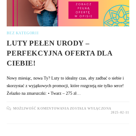
BEZ KATEGORII
LUTY PEŁEN URODY –
PERFEKCYJNA OFERTA DLA
CIEBIE!
Nowy miesiąc, nowa Ty? Luty to idealny czas, aby zadbać o siebie i
skorzystać z wyjątkowych promocji, które rozgrzeją nie tylko serce!
Żelazko na zmarszczki: • Twarz – 275 zł…
LUTY
MOŻLIWOŚĆ KOMENTOWANIA
ZOSTAŁA WYŁĄCZONA
PEŁEN
2025-02-11
URODY
–
PERFEKCYJNA
OFERTA
DLA
CIEBIE!