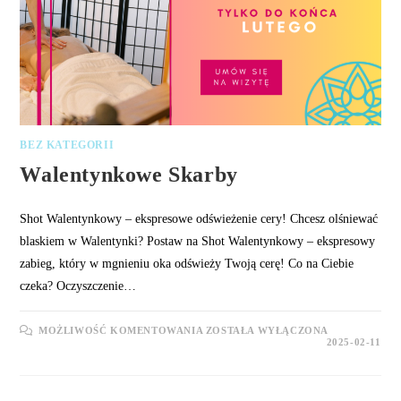
BEZ KATEGORII
Walentynkowe Skarby
Shot Walentynkowy – ekspresowe odświeżenie cery! Chcesz olśniewać
blaskiem w Walentynki? Postaw na Shot Walentynkowy – ekspresowy
zabieg, który w mgnieniu oka odświeży Twoją cerę! Co na Ciebie
czeka? Oczyszczenie…
WALENTYNKOWE
MOŻLIWOŚĆ KOMENTOWANIA
ZOSTAŁA WYŁĄCZONA
SKARBY
2025-02-11