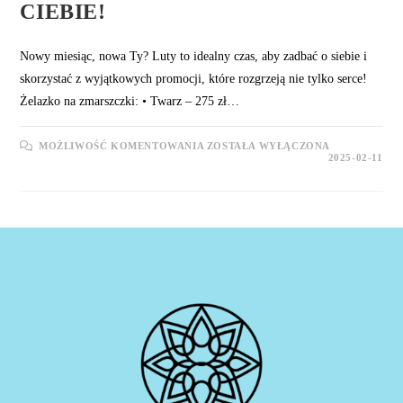
CIEBIE!
Nowy miesiąc, nowa Ty? Luty to idealny czas, aby zadbać o siebie i
skorzystać z wyjątkowych promocji, które rozgrzeją nie tylko serce!
Żelazko na zmarszczki: • Twarz – 275 zł…
LUTY
MOŻLIWOŚĆ KOMENTOWANIA
ZOSTAŁA WYŁĄCZONA
PEŁEN
2025-02-11
URODY
–
PERFEKCYJNA
OFERTA
DLA
CIEBIE!