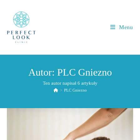
Koniec
treści
Menu
Autor:
PLC Gniezno
Ten autor napisał 6 artykuły
>
PLC Gniezno