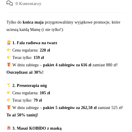
author:
published:
category:
Post
0 Komentarzy
comments:
Tylko do
końca maja
przygotowaliśmy wyjątkowe promocje, które
ucieszą każdą Mamę (i nie tylko!):
1. Fala radiowa na twarz
Cena regularna:
220 zł
Teraz tylko:
159 zł
W dniu zabiegu –
pakiet 4 zabiegów za 616 zł
zamiast 880 zł!
Oszczędzasz aż 30%!
2. Presoterapia nóg
Cena regularna:
105 zł
Teraz tylko:
79 zł
W dniu zabiegu –
pakiet 5 zabiegów za 262,50 zł
zamiast 525 zł!
To aż 50% taniej!
3. Masaż KOBIDO z maską