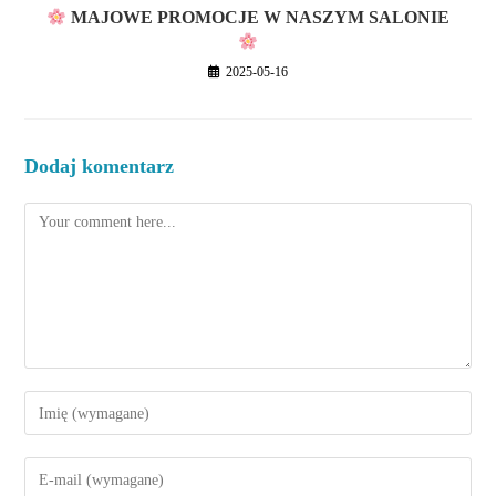
MAJOWE PROMOCJE W NASZYM SALONIE
2025-05-16
Dodaj komentarz
Komentarze
Enter
your
name
Enter
or