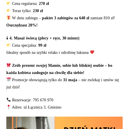
Cena regularna:
270 zł
Teraz tylko:
230 zł
W dniu zabiegu –
pakiet 3 zabiegów za 648 zł
zamiast 810 zł!
Oszczędzasz 20%!
🕯
4. Masaż świecą (plecy + ręce, 30 minut)
Cena specjalna:
99 zł
Idealny sposób na szybki relaks i odrobinę luksusu
Zrób prezent swojej Mamie, sobie lub bliskiej osobie – bo
każda kobieta zasługuje na chwilę dla siebie!
Promocje obowiązują tylko do
31 maja
– nie zwlekaj i umów się
już dziś!
Rezerwacje: 795 670 970
Adres: ul.Łącznica 3, Gniezno