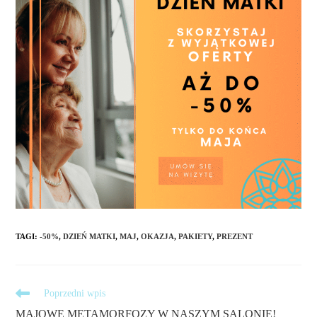
TAGI
:
-50%
,
DZIEŃ MATKI
,
MAJ
,
OKAZJA
,
PAKIETY
,
PREZENT
artykuły
Poprzedni wpis
MAJOWE METAMORFOZY W NASZYM SALONIE!