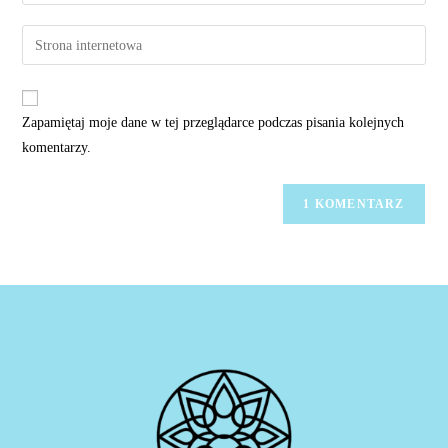
your
username
email
Urządzenia
to
address
mobilne
comment
to
(opcjonalnie)
comment
Zapamiętaj moje dane w tej przeglądarce podczas pisania kolejnych
komentarzy.