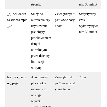
stronie.
nia: 30 minut
_hjIncludedIn
Służy do
Zewnętrznyhtt
Statystyczny
SessionSample
określenia czy
ps://www.hotja
czas
_28
użytkownik
r.com/
wykorzystywa
jest objęty
nia: 30 minut
próbkowaniem
danych
określonym
przez dzienny
limit sesji
witryny.
last_pys_landi
Anonimowy
Zewnętrznyhtt
7 dni
ng_page
plik cookie
ps://www.pixel
używany do
yoursite.com/
obsługi
wtyczki