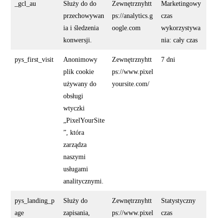
_gcl_au
Służy do do
Zewnętrznyhtt
Marketingowy
przechowywan
ps://analytics.g
czas
ia i śledzenia
oogle.com
wykorzystywa
konwersji.
nia: cały czas
pys_first_visit
Anonimowy
Zewnętrznyhtt
7 dni
plik cookie
ps://www.pixel
używany do
yoursite.com/
obsługi
wtyczki
„PixelYourSite
”, która
zarządza
naszymi
usługami
analitycznymi.
pys_landing_p
Służy do
Zewnętrznyhtt
Statystyczny
age
zapisania,
ps://www.pixel
czas