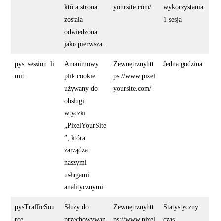
która strona
yoursite.com/
wykorzystania:
została
1 sesja
odwiedzona
jako pierwsza.
pys_session_li
Anonimowy
Zewnętrznyhtt
Jedna godzina
mit
plik cookie
ps://www.pixel
używany do
yoursite.com/
obsługi
wtyczki
„PixelYourSite
”, która
zarządza
naszymi
usługami
analitycznymi.
pysTrafficSou
Służy do
Zewnętrznyhtt
Statystyczny
rce
przechowywan
ps://www.pixel
czas