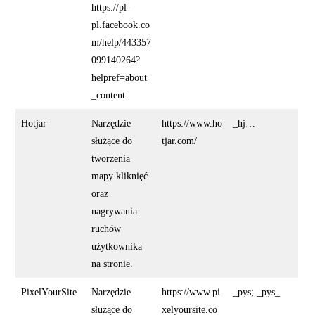
https://pl-
pl.facebook.co
m/help/443357
099140264?
helpref=about
_content.
Hotjar
Narzędzie
https://www.ho
_hj…
służące do
tjar.com/
tworzenia
mapy kliknięć
oraz
nagrywania
ruchów
użytkownika
na stronie.
PixelYourSite
Narzędzie
https://www.pi
_pys; _pys_
służące do
xelyoursite.co