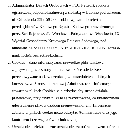
Administrator Danych Osobowych – PLC Network spółka z
ograniczoną odpowiedzialnością z siedzibą w Lubinie pod adresem:
ul. Odrodzenia 33B, 59-300 Lubin, wpisana do rejestru
przedsiębiorców Krajowego Rejestru Sądowego prowadzonego
przez Sąd Rejonowy dla Wrocławia-Fabrycznej we Wrocławiu, IX
Wydział Gospodarczy Krajowego Rejestru Sądowego, pod
numerem KRS: 0000721239, NIP: 7010807104, REGON: adres e-
mail:
iodo@perfectlook.clinic
.
Cookies – dane informatyczne, niewielkie pliki tekstowe,
zapisywane przez strony internetowe, które odwiedzasz i
przechowywane na Urządzeniach, za pośrednictwem których
korzystasz ze Strony internetowej Administratora. Informacje
zawarte w plikach Cookies są niezbędne aby strona działała
prawidłowo, przy czym pliki te są zaszyfrowane, co uniemożliwia
udostępnienie plików osobom nieupoważnionym. Informacje
zebrane w plikach cookie może odczytać Administrator oraz jego
kontrahenci (ze względów technicznych).
Urządzenie – elektroniczne urządzenie, za pośrednictwem którego