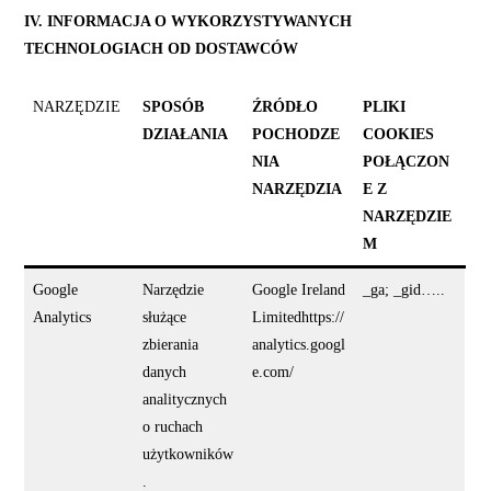
IV. INFORMACJA O WYKORZYSTYWANYCH
TECHNOLOGIACH OD DOSTAWCÓW
NARZĘDZIE
SPOSÓB
ŹRÓDŁO
PLIKI
DZIAŁANIA
POCHODZE
COOKIES
NIA
POŁĄCZON
NARZĘDZIA
E Z
NARZĘDZIE
M
Google
Narzędzie
Google Ireland
_ga; _gid…..
Analytics
służące
Limitedhttps://
zbierania
analytics.googl
danych
e.com/
analitycznych
o ruchach
użytkowników
.