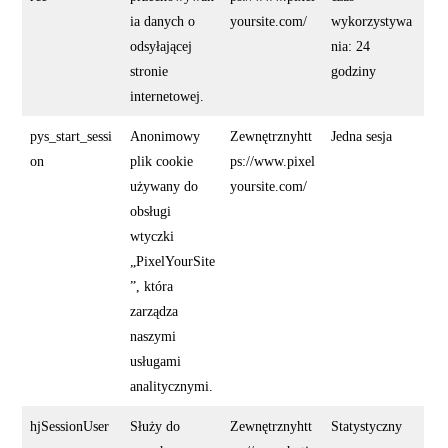
ia danych o
yoursite.com/
wykorzystywa
odsyłającej
nia: 24
stronie
godziny
internetowej.
pys_start_sessi
Anonimowy
Zewnętrznyhtt
Jedna sesja
on
plik cookie
ps://www.pixel
używany do
yoursite.com/
obsługi
wtyczki
„PixelYourSite
”, która
zarządza
naszymi
usługami
analitycznymi.
hjSessionUser
Służy do
Zewnętrznyhtt
Statystyczny