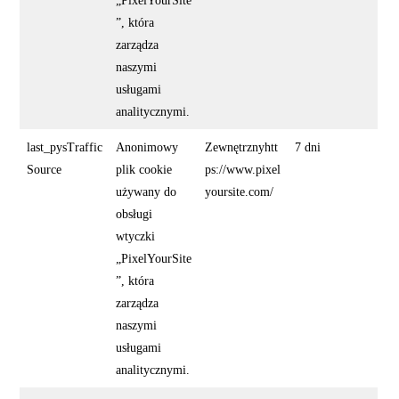
„PixelYourSite
”, która
zarządza
naszymi
usługami
analitycznymi.
last_pysTraffic
Anonimowy
Zewnętrznyhtt
7 dni
Source
plik cookie
ps://www.pixel
używany do
yoursite.com/
obsługi
wtyczki
„PixelYourSite
”, która
zarządza
naszymi
usługami
analitycznymi.