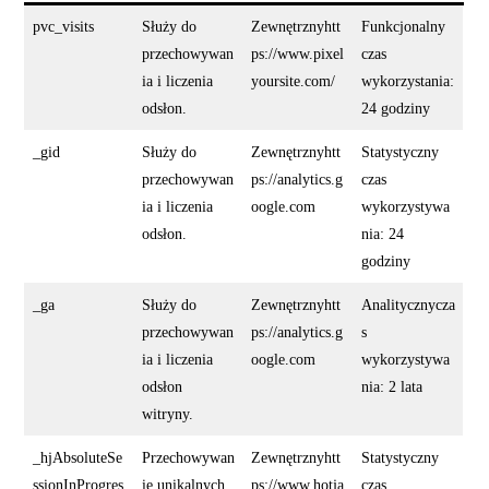
pvc_visits
Służy do
Zewnętrznyhtt
Funkcjonalny
przechowywan
ps://www.pixel
czas
ia i liczenia
yoursite.com/
wykorzystania:
odsłon.
24 godziny
_gid
Służy do
Zewnętrznyhtt
Statystyczny
przechowywan
ps://analytics.g
czas
ia i liczenia
oogle.com
wykorzystywa
odsłon.
nia: 24
godziny
_ga
Służy do
Zewnętrznyhtt
Analitycznycza
przechowywan
ps://analytics.g
s
ia i liczenia
oogle.com
wykorzystywa
odsłon
nia: 2 lata
witryny.
_hjAbsoluteSe
Przechowywan
Zewnętrznyhtt
Statystyczny
ssionInProgres
ie unikalnych
ps://www.hotja
czas